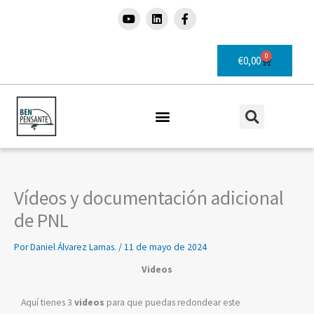
Ir
Y
L
F
o
i
a
al
u
n
c
contenido
t
k
e
u
e
b
0
Carrito
€
0,00
b
d
o
e
i
o
n
k
-
f
Vídeos y documentación adicional
de PNL
Por
Daniel Álvarez Lamas.
/
11 de mayo de 2024
Videos
Aquí tienes 3
videos
para que puedas redondear este