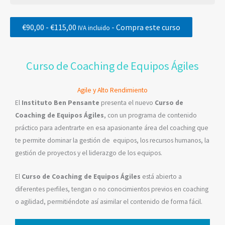
Rango
€
90,00
-
€
115,00
- Compra este curso
de
IVA incluido
precios:
desde
€90,00
hasta
Curso de Coaching de Equipos Ágiles
€115,00
Agile y Alto Rendimiento
El
Instituto Ben Pensante
presenta el nuevo
Curso de
Coaching de Equipos Ágiles
, con un programa de contenido
práctico para adentrarte en esa apasionante área del coaching que
te permite dominar la gestión de equipos, los recursos humanos, la
gestión de proyectos y el liderazgo de los equipos.
El
Curso de Coaching de Equipos Ágiles
está abierto a
diferentes perfiles, tengan o no conocimientos previos en coaching
o agilidad, permitiéndote así asimilar el contenido de forma fácil.