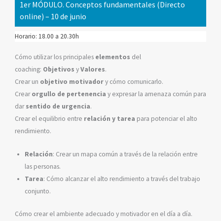
1er MÓDULO. Conceptos fundamentales (Directo
online) – 10 de junio
Horario: 18.00 a 20.30h
Cómo utilizar los principales
elementos
del
coaching:
Objetivos
y
Valores
.
Crear un
objetivo motivador
y cómo comunicarlo.
Crear
orgullo de pertenencia
y expresar la amenaza común para
dar
sentido de urgencia
.
Crear el equilibrio entre
relación y tarea
para potenciar el alto
rendimiento.
Relación
: Crear un mapa común a través de la relación entre
las personas.
Tarea
: Cómo alcanzar el alto rendimiento a través del trabajo
conjunto.
Cómo crear el ambiente adecuado y motivador en el día a día.