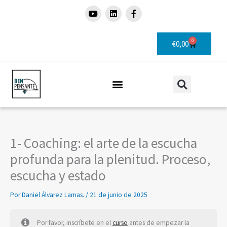
Ir
Y
L
F
o
i
a
al
u
n
c
contenido
t
k
e
u
e
b
0
Carrito
€
0,00
b
d
o
e
i
o
n
k
-
f
1- Coaching: el arte de la escucha
profunda para la plenitud. Proceso,
escucha y estado
Por
Daniel Álvarez Lamas.
/
21 de junio de 2025
Por favor, inscríbete en el
curso
antes de empezar la